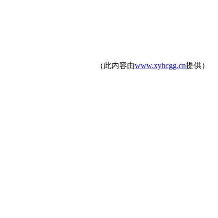
（此内容由
www.xyhcgg.cn
提供）