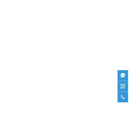


