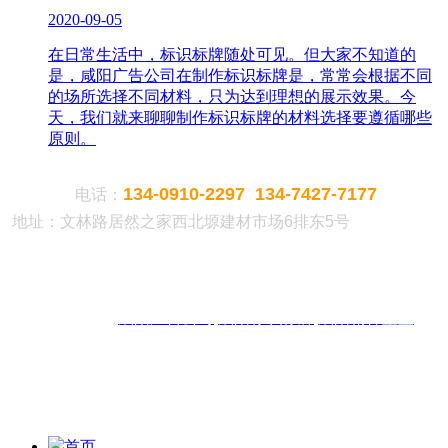
2020-09-05
在日常生活中，标识标牌随处可见。但大家不知道的
是，咸阳广告公司在制作标识标牌是，常常会根据不同
的场所选择不同材料，只为达到理想的展示效果。今
天，我们就来聊聊制作标识标牌的材料选择要遵循哪些
原则。
134-0910-2297 134-7427-7177
电话：
地址：文林路居然之家西北塬建材市场6排东5号
热门搜索：
咸阳广告公司
咸阳标识标牌
咸阳精神堡垒
版权声明：本网站所刊内容未经本网站及作者本人许可，不得下载、转载或建立镜像等，违者本网
站将追究其法律责任。本网站所用文字图片部分来源于公共网络或者素材网站，凡图文未署名者均
为原始状况，但作者发现后可告知认领，我们仍会及时署名或依照作者本人意愿处理，如未及时联
系本站，本网站不承担任何责任。
首页