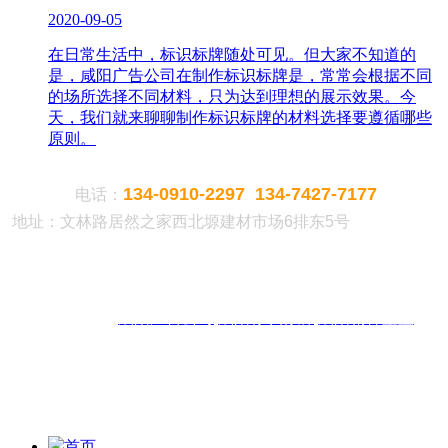
2020-09-05
在日常生活中，标识标牌随处可见。但大家不知道的
是，咸阳广告公司在制作标识标牌是，常常会根据不同
的场所选择不同材料，只为达到理想的展示效果。今
天，我们就来聊聊制作标识标牌的材料选择要遵循哪些
原则。
134-0910-2297 134-7427-7177
电话：
地址：文林路居然之家西北塬建材市场6排东5号
热门搜索：
咸阳广告公司
咸阳标识标牌
咸阳精神堡垒
版权声明：本网站所刊内容未经本网站及作者本人许可，不得下载、转载或建立镜像等，违者本网
站将追究其法律责任。本网站所用文字图片部分来源于公共网络或者素材网站，凡图文未署名者均
为原始状况，但作者发现后可告知认领，我们仍会及时署名或依照作者本人意愿处理，如未及时联
系本站，本网站不承担任何责任。
首页